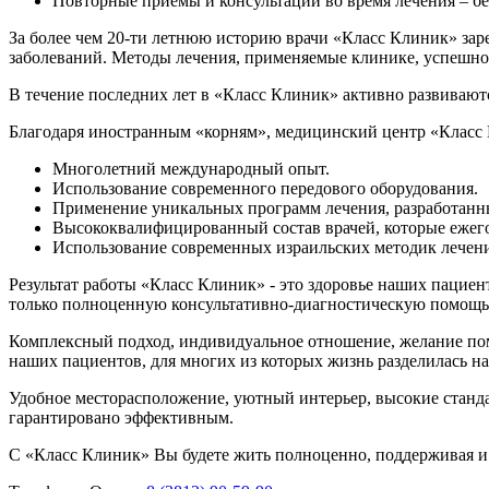
Повторные приемы и консультации во время лечения – б
За более чем 20-ти летнюю историю врачи «Класс Клиник» зар
заболеваний. Методы лечения, применяемые клинике, успешно
В течение последних лет в «Класс Клиник» активно развивают
Благодаря иностранным «корням», медицинский центр «Класс 
Многолетний международный опыт.
Использование современного передового оборудования.
Применение уникальных программ лечения, разработанн
Высококвалифицированный состав врачей, которые ежег
Использование современных израильских методик лечени
Результат работы «Класс Клиник» - это здоровье наших пацие
только полноценную консультативно-диагностическую помощь,
Комплексный подход, индивидуальное отношение, желание пом
наших пациентов, для многих из которых жизнь разделилась на
Удобное месторасположение, уютный интерьер, высокие станда
гарантировано эффективным.
С «Класс Клиник» Вы будете жить полноценно, поддерживая и