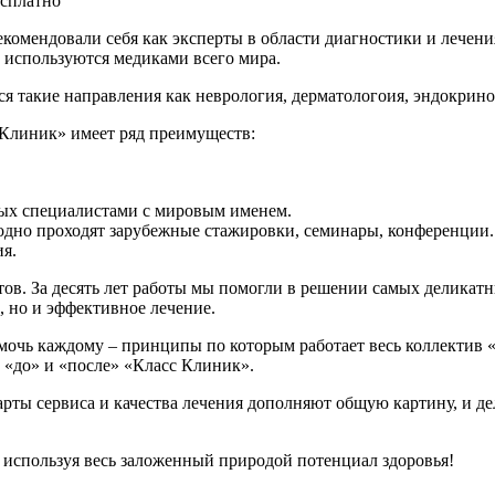
есплатно
екомендовали себя как эксперты в области диагностики и лечен
 используются медиками всего мира.
ся такие направления как неврология, дерматологоия, эндокрин
Клиник» имеет ряд преимуществ:
ых специалистами с мировым именем.
одно проходят зарубежные стажировки, семинары, конференции.
я.
нтов. За десять лет работы мы помогли в решении самых делик
 но и эффективное лечение.
очь каждому – принципы по которым работает весь коллектив 
 «до» и «после» «Класс Клиник».
рты сервиса и качества лечения дополняют общую картину, и д
 используя весь заложенный природой потенциал здоровья!