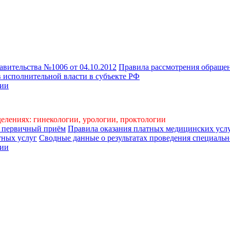
авительства №1006 от 04.10.2012
Правила рассмотрения обраще
 исполнительной власти в субъекте РФ
сии
делениях: гинекологии, урологии, проктологии
а первичный приём
Правила оказания платных медицинских усл
тных услуг
Сводные данные о результатах проведения специально
сии