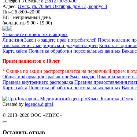
Телефон в Омске:
8 (3812) 90-59-90
Адрес:
Омск, ул. 70 лет Октября, дом 13, корпус 3
Пн–Сб 8:00–20:00
ВС - неприемный день
(коллцентр 9:00 - 19:00)
Узнавайте о новостях и акциях
Лицензия
Закон о защите прав потребителей
Постановление пр
ознакомления с медицинской документацией
Контакты органов
Карта сайта
Политика обработки персональных данных
Вакан
Прием пациентов с 18 лет
* Скидка по акции распространяется на первичный прием в от
Общая информация
График приёма граждан
Правила записи н
Правила внутреннего распорядка
Правила предоставления пла
Карта сайта
Политика обработки персональных данных
Вакан
Created by
legenda.
digital
© 2013–2026 ООО «ИВИС»
Оставить отзыв