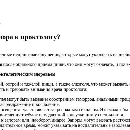
?
пора к проктологу?
ичные неприятные ощущения, которые могут указывать на необх
я после обильного приема пищи, что они могут означать, и поч
октологическим здоровьем
й, острой и тяжелой пищи, а также алкоголя, что может вызва
ть и требовать внимания врача-проктолога:
столья могут быть вызваны обострением геморроя, анальными тр
ая раздражение и воспаление.
 посещения туалета является тревожным сигналом. Это может бы
вотечения требуют немедленной консультации у специалиста.
к запорам или, наоборот, диарее. Запоры могут вызвать растяже
 длительное время, может указывать на воспалительные заболев