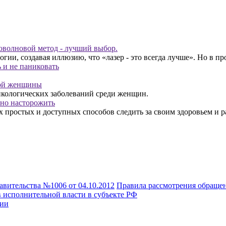
оволновой метод - лучший выбор.
и, создавая иллюзию, что «лазер - это всегда лучше». Но в про
ь и не паниковать
ой женщины
нкологических заболеваний среди женщин.
жно насторожить
х простых и доступных способов следить за своим здоровьем и
авительства №1006 от 04.10.2012
Правила рассмотрения обраще
 исполнительной власти в субъекте РФ
сии