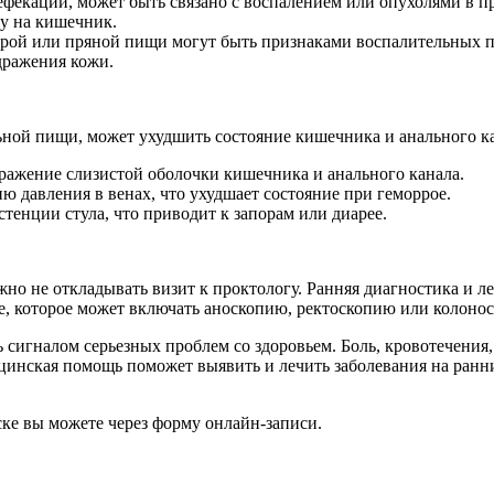
ефекации, может быть связано с воспалением или опухолями в 
ку на кишечник.
строй или пряной пищи могут быть признаками воспалительных 
дражения кожи.
ьной пищи, может ухудшить состояние кишечника и анального к
ражение слизистой оболочки кишечника и анального канала.
ю давления в венах, что ухудшает состояние при геморрое.
тенции стула, что приводит к запорам или диарее.
жно не откладывать визит к проктологу. Ранняя диагностика и 
е, которое может включать аноскопию, ректоскопию или колонос
сигналом серьезных проблем со здоровьем. Боль, кровотечения,
цинская помощь поможет выявить и лечить заболевания на ранни
е вы можете через форму онлайн-записи.