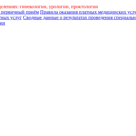
делениях: гинекологии, урологии, проктологии
а первичный приём
Правила оказания платных медицинских усл
тных услуг
Сводные данные о результатах проведения специально
сии