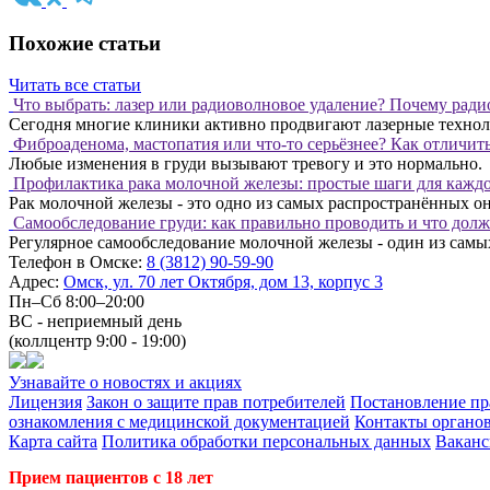
Похожие статьи
Читать все статьи
Что выбрать: лазер или радиоволновое удаление? Почему ради
Сегодня многие клиники активно продвигают лазерные технологи
Фиброаденома, мастопатия или что-то серьёзнее? Как отличит
Любые изменения в груди вызывают тревогу и это нормально.
Профилактика рака молочной железы: простые шаги для кажд
Рак молочной железы - это одно из самых распространённых о
Самообследование груди: как правильно проводить и что дол
Регулярное самообследование молочной железы - один из самы
Телефон в Омске:
8 (3812) 90-59-90
Адрес:
Омск, ул. 70 лет Октября, дом 13, корпус 3
Пн–Сб 8:00–20:00
ВС - неприемный день
(коллцентр 9:00 - 19:00)
Узнавайте о новостях и акциях
Лицензия
Закон о защите прав потребителей
Постановление пр
ознакомления с медицинской документацией
Контакты органов
Карта сайта
Политика обработки персональных данных
Вакан
Прием пациентов с 18 лет