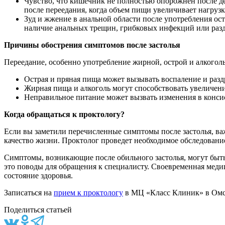
Чувство, что кишечник не полностью опорожнен после д
после переедания, когда объем пищи увеличивает нагруз
Зуд и жжение в анальной области после употребления о
наличие анальных трещин, грибковых инфекций или раз
Причины обострения симптомов после застолья
Переедание, особенно употребление жирной, острой и алкогол
Острая и пряная пища может вызывать воспаление и разд
Жирная пища и алкоголь могут способствовать увеличени
Неправильное питание может вызвать изменения в консис
Когда обращаться к проктологу?
Если вы заметили перечисленные симптомы после застолья, ва
качество жизни. Проктолог проведет необходимое обследовани
Симптомы, возникающие после обильного застолья, могут быть 
это поводы для обращения к специалисту. Своевременная меди
состояние здоровья.
Записаться на
прием к проктологу
в МЦ «Класс Клиник» в Омск
Поделиться статьей