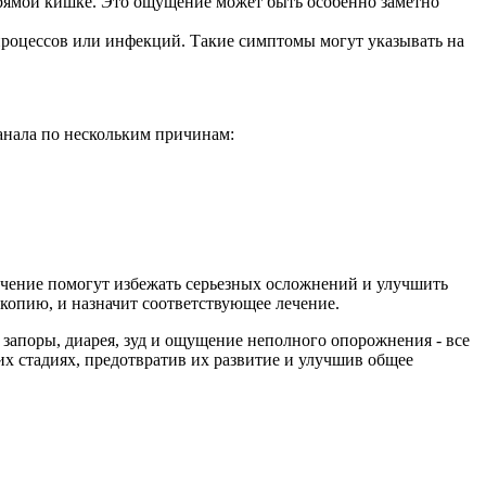
прямой кишке. Это ощущение может быть особенно заметно
процессов или инфекций. Такие симптомы могут указывать на
анала по нескольким причинам:
лечение помогут избежать серьезных осложнений и улучшить
копию, и назначит соответствующее лечение.
 запоры, диарея, зуд и ощущение неполного опорожнения - все
х стадиях, предотвратив их развитие и улучшив общее