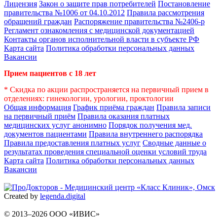
Лицензия
Закон о защите прав потребителей
Постановление
правительства №1006 от 04.10.2012
Правила рассмотрения
обращений граждан
Распоряжение правительства №2406-р
Регламент ознакомления с медицинской документацией
Контакты органов исполнительной власти в субъекте РФ
Карта сайта
Политика обработки персональных данных
Вакансии
Прием пациентов с 18 лет
* Скидка по акции распространяется на первичный прием в
отделениях: гинекологии, урологии, проктологии
Общая информация
График приёма граждан
Правила записи
на первичный приём
Правила оказания платных
медицинских услуг анонимно
Порядок получения мед.
документов пациентами
Правила внутреннего распорядка
Правила предоставления платных услуг
Сводные данные о
результатах проведения специальной оценки условий труда
Карта сайта
Политика обработки персональных данных
Вакансии
Created by
legenda.
digital
© 2013–2026 ООО «ИВИС»