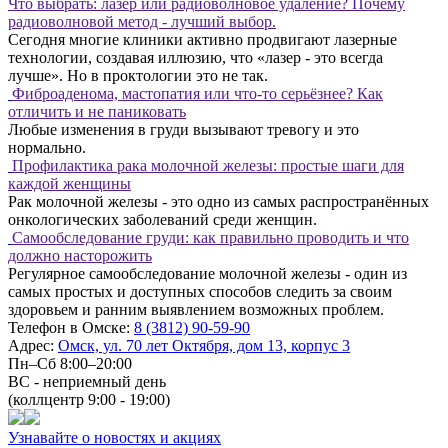
Что выбрать: лазер или радиоволновое удаление? Почему
радиоволновой метод - лучший выбор.
Сегодня многие клиники активно продвигают лазерные
технологии, создавая иллюзию, что «лазер - это всегда
лучше». Но в проктологии это не так.
Фиброаденома, мастопатия или что-то серьёзнее? Как
отличить и не паниковать
Любые изменения в груди вызывают тревогу и это
нормально.
Профилактика рака молочной железы: простые шаги для
каждой женщины
Рак молочной железы - это одно из самых распространённых
онкологических заболеваний среди женщин.
Самообследование груди: как правильно проводить и что
должно насторожить
Регулярное самообследование молочной железы - один из
самых простых и доступных способов следить за своим
здоровьем и ранним выявлением возможных проблем.
Телефон в Омске:
8 (3812) 90-59-90
Адрес:
Омск, ул. 70 лет Октября, дом 13, корпус 3
Пн–Сб 8:00–20:00
ВС - неприемный день
(коллцентр 9:00 - 19:00)
Узнавайте о новостях и акциях