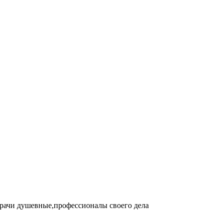
Врачи душевные,профессионалы своего дела
П
о