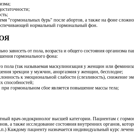
изма;
достаточности;
сть;
мя "гормональных бурь" после абортов, а также на фоне сложно
еспечивающей нормальный гормональный фон.
ОЯ
льно зависеть от пола, возраста и общего состояния организма 
ушения гормонального фона:
о пола (так называемая маскулинизация у женщин или феминиз
шения эрекции у мужчин, аноргазмия у женщин, бесплодие;
клонность к эмоциональной слабости (слезливость), снижение эм
х способностей;
при гормональном сбое является повышение массы тела;
тный врач-эндокринолог высшей категории. Пациентам с гормо
ов, а также исследование состояния внутренних органов, котор
 т.п.) Каждому пациенту назначается индивидуальный курс лечен