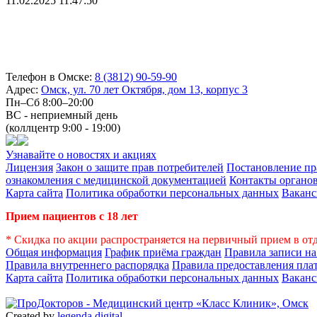
11.02.2025 11:47:50
Телефон в Омске:
8 (3812) 90-59-90
Адрес:
Омск, ул. 70 лет Октября, дом 13, корпус 3
Пн–Сб 8:00–20:00
ВС - неприемный день
(коллцентр 9:00 - 19:00)
Узнавайте о новостях и акциях
Лицензия
Закон о защите прав потребителей
Постановление пр
ознакомления с медицинской документацией
Контакты органов
Карта сайта
Политика обработки персональных данных
Вакан
Прием пациентов с 18 лет
* Скидка по акции распространяется на первичный прием в от
Общая информация
График приёма граждан
Правила записи н
Правила внутреннего распорядка
Правила предоставления пла
Карта сайта
Политика обработки персональных данных
Вакан
Created by
legenda.
digital