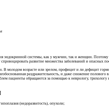
ны
ния эндокринной системы, как у мужчин, так и женщин. Поэтому
т спровоцировать развитие множества заболеваний и опасных по
и. В молодом возрасте или зрелом, профицит и ли дефицит горм
 необоснованная раздражительность, и даже снижение полового 
блем пациенты обращаются за помощью к неврологу, трихологу и
Я
ипоплазия (недоразвитость), опухоли;