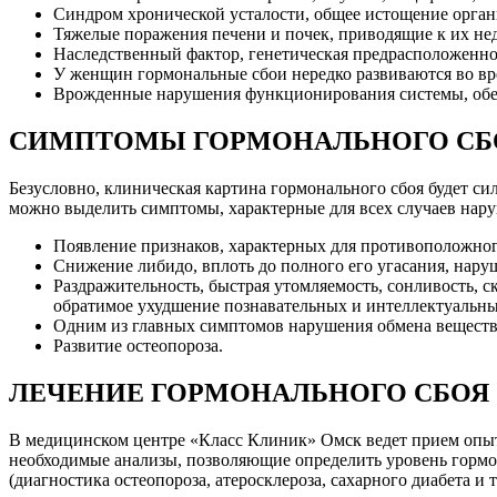
Синдром хронической усталости, общее истощение орган
Тяжелые поражения печени и почек, приводящие к их не
Наследственный фактор, генетическая предрасположенно
У женщин гормональные сбои нередко развиваются во вре
Врожденные нарушения функционирования системы, об
СИМПТОМЫ ГОРМОНАЛЬНОГО СБ
Безусловно, клиническая картина гормонального сбоя будет си
можно выделить симптомы, характерные для всех случаев нар
Появление признаков, характерных для противоположног
Снижение либидо, вплоть до полного его угасания, нару
Раздражительность, быстрая утомляемость, сонливость, с
обратимое ухудшение познавательных и интеллектуальны
Одним из главных симптомов нарушения обмена веществ 
Развитие остеопороза.
ЛЕЧЕНИЕ ГОРМОНАЛЬНОГО СБОЯ
В медицинском центре «Класс Клиник» Омск ведет прием опы
необходимые анализы, позволяющие определить уровень гормон
(диагностика остеопороза, атеросклероза, сахарного диабета и