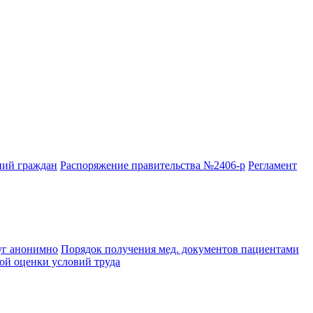
-
2
ний граждан
Распоряжение правительства №2406-р
Регламент
уг анонимно
Порядок получения мед. документов пациентами
й оценки условий труда