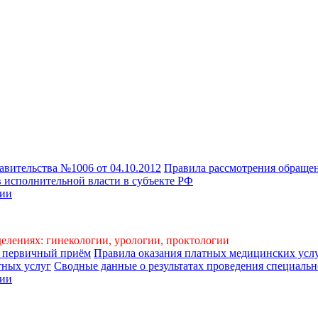
авительства №1006 от 04.10.2012
Правила рассмотрения обраще
 исполнительной власти в субъекте РФ
сии
делениях: гинекологии, урологии, проктологии
а первичный приём
Правила оказания платных медицинских усл
тных услуг
Сводные данные о результатах проведения специально
сии