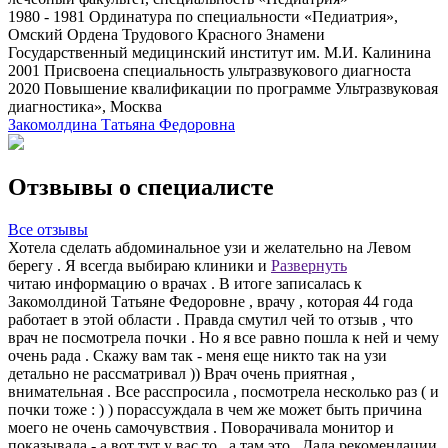
1980 - 1981 Ординатура по специальности «Педиатрия»,
Омский Ордена Трудового Красного Знамени
Государственный медицинский институт им. М.И. Калинина
2001 Присвоена специальность ультразвукового диагноста
2020 Повышение квалификации по программе Ультразвуковая
диагностика», Москва
Закомолдина Татьяна Федоровна
Отзвывы о специалисте
Все отзывы
Хотела сделать абдоминальное узи и желательно на Левом
Б
берегу . Я всегда выбираю клиники и
Развернуть
у
читаю информацию о врачах . В итоге записалась к
Р
Закомолдиной Татьяне Федоровне , врачу , которая 44 года
п
работает в этой области . Правда смутил чей то отзыв , что
-
врач не посмотрела почки . Но я все равно пошла к ней и чему
1
очень рада . Скажу вам так - меня еще никто так на узи
детально не рассматривал )) Врач очень приятная ,
внимательная . Все расспросила , посмотрела несколько раз ( и
почки тоже : ) ) порассуждала в чем же может быть причина
моего не очень самочувствия . Поворачивала монитор и
показывала - а вот тут у вас то , а там это . Дала рекомендации