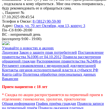
, подсказала к кому обратиться . Мне она очень понравилась ,
буду рекомендовать ее и обращаться сама.
-, Пациент №
17.10.2025 09:45:54
Телефон в Омске:
8 (3812) 90-59-90
Адрес:
Омск, ул. 70 лет Октября, дом 13, корпус 3
Пн–Сб 8:00–20:00
ВС - неприемный день
(коллцентр 9:00 - 19:00)
Узнавайте о новостях и акциях
Лицензия
Закон о защите прав потребителей
Постановление
правительства №1006 от 04.10.2012
Правила рассмотрения
обращений граждан
Распоряжение правительства №2406-р
Регламент ознакомления с медицинской документацией
Контакты органов исполнительной власти в субъекте РФ
Карта сайта
Политика обработки персональных данных
Вакансии
Прием пациентов с 18 лет
* Скидка по акции распространяется на первичный прием в
отделениях: гинекологии, урологии, проктологии
Общая информация
График приёма граждан
Правила записи
на первичный приём
Правила оказания платных